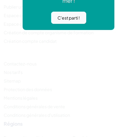
mer !
Publier une annonce
Espace organisme de formation
C'est parti !
Espace candidat
Création de compte organisme de formation
Création compte candidat
Contactez-nous
Nos tarifs
Sitemap
Protection des données
Mentions légales
Conditions générales de vente
Conditions générales d'utilisation
Régions