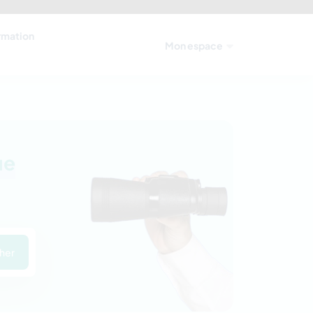
ormation
Mon espace
ue
her