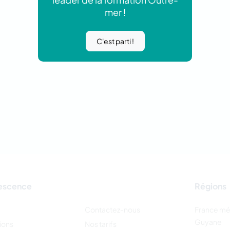
mer !
C'est parti !
escence
Régions
Contactez-nous
France mé
Guyane
ions
Nos tarifs