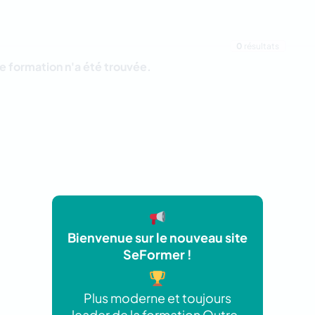
0
résultats
 formation n'a été trouvée.
Bienvenue sur le nouveau site
SeFormer !
Plus moderne et toujours
leader de la formation Outre-