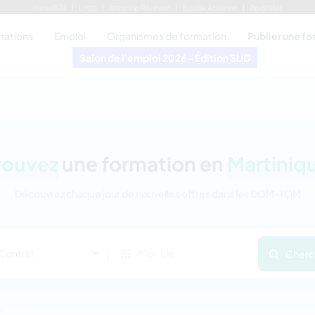
Immo974
Linfo
Antenne Réunion
Boutik Antenne
Rodzafer
mations
Emploi
Organismes de formation
Publier une f
Salon de l'emploi 2026 - Édition SUD
rouvez
une formation en
Martiniq
Découvrez chaque jour de nouvelles offres dans les DOM-TOM
Contrat
Cherc