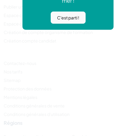
mer !
Publier une annonce
Espace organisme de formation
C'est parti !
Espace candidat
Création de compte organisme de formation
Création compte candidat
Contactez-nous
Nos tarifs
Sitemap
Protection des données
Mentions légales
Conditions générales de vente
Conditions générales d'utilisation
Régions