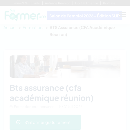
Immo974
Linfo
Antenne Réunion
Boutik Antenne
Rodzafer
Salon de l'emploi 2026 - Édition SUD
Accueil
Formations
BTS Assurance (CFA Académique
Réunion)
bts assurance (cfa
académique réunion)
Formation en alternance
01 Juil 2026
S'informer gratuitement