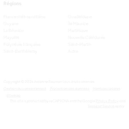
Régions
France métropolitaine
Guadeloupe
Guyane
Île Maurice
La Réunion
Martinique
Mayotte
Nouvelle Calédonie
Polynésie française
Saint-Martin
Saint-Barthélemy
Autre
Copyright © 2026 Antenne Reunion tous droits réservés
Gestion du consentement
Protection des données
Mentions légales
Sitemap
This site is protected by reCAPTCHA and the Google
Privacy Policy
and
Terms of Service
apply.