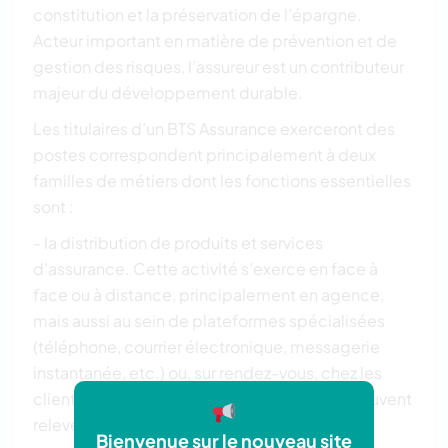
constitution et la préservation de l’épargne.
Acteur important en matière de prévention et de
gestion des risques, l’assureur est un contributeur
majeur du développement durable.
Les titulaires d’un BTS Assurance exerceront des
postes correspondent principalement à deux
familles de métiers dont les fonctions essentielles
sont :
- la distribution de produits et services
d’assurance. Cette activité s’exerce en face à
face ou à distance, principalement en agence,
mais aussi au sein de plateformes spécialisées
(téléphone, courrier électronique, messagerie
instantanée, etc.) ou, sur rendez-vous, chez les
clients et prospects. Les conseils donnés peuvent
relever des assurances de biens et de
Bienvenue sur le nouveau site