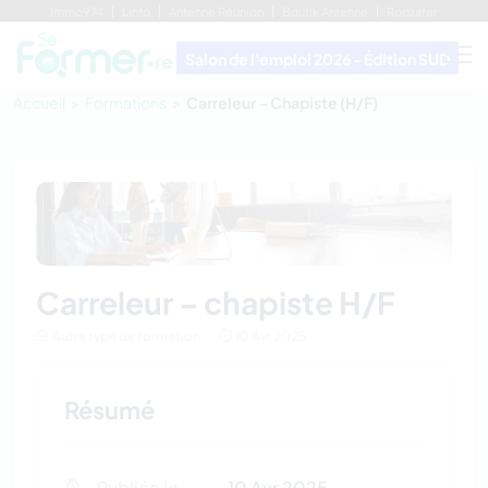
Immo974
Linfo
Antenne Réunion
Boutik Antenne
Rodzafer
Salon de l'emploi 2026 - Édition SUD
Accueil
Formations
Carreleur – Chapiste (H/F)
carreleur – chapiste
H/F
Autre type de formation
10 Avr 2025
Résumé
Publiée le
10 Avr 2025