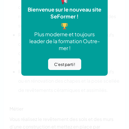
ou en rénovation la pose collée de
Bienvenue sur le nouveau site
SeFormer !
revêtements céramiques et assimilés sur des
supports verticaux.
Plus moderne et toujours
Réaliser dans tous types de bâtiments neufs
leader de la formation Outre-
ou en rénovation la pose de revêtements
mer !
céramiques et assimilés sur des supports
horizontaux.
C'est parti !
Réaliser dans tous types de bâtiments neufs
ou en rénovation des chapes et la pose scellée
de revêtements céramiques et assimilés.
Métier
Vous réalisez le revêtement des sols et des murs
d’une construction et mettez en place par