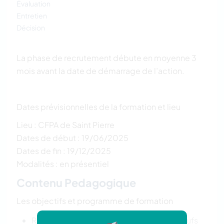
Évaluation
Entretien
Décision
La phase de recrutement débute en moyenne 3
mois avant la date de démarrage de l’action.
Dates prévisionnelles de la formation et lieu
Lieu : CFPA de Saint Pierre
Dates de début : 19/06/2025
Dates de fin : 19/12/2025
Modalités : en présentiel
Contenu Pedagogique
Les objectifs et programme de formation
Réaliser dans tous types de bâtiments neufs