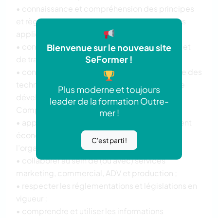
• connaissance et compréhension des principes
et règles contractuels, comptables et de leurs
applications ;
• connaissance des outils de communication et
Bienvenue sur le nouveau site
SeFormer !
de traitement de l’information ;
• connaissance et aptitude à la mise en oeuvre des
techniques et des méthodes de gestion et de
Plus moderne et toujours
développement commercial.
leader de la formation Outre-
Compétences visées
mer !
• appréhender les éléments de l’environnement
économique externe de l’entreprise ou de
C'est parti !
l’organisation ;
• collaborer au sein de (ou avec) services
marketing, commercial, ADV et production ;
• respecter les réglementations et législations en
vigueur ;
• comprendre et utiliser les informations