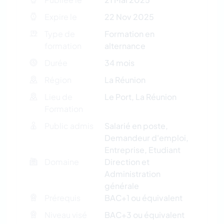
Expire le
22 Nov 2025
Type de
Formation en
formation
alternance
Durée
34 mois
Région
La Réunion
Lieu de
Le Port, La Réunion
Formation
Public admis
Salarié en poste,
Demandeur d'emploi,
Entreprise, Etudiant
Domaine
Direction et
Administration
générale
Prérequis
BAC+1 ou équivalent
Niveau visé
BAC+3 ou équivalent