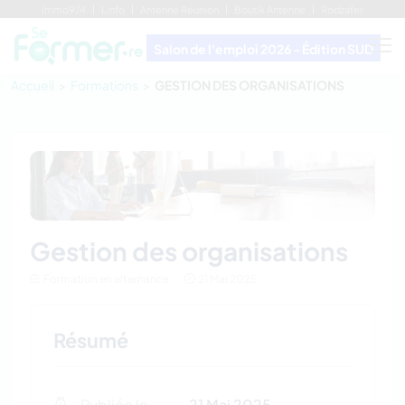
Immo974
Linfo
Antenne Réunion
Boutik Antenne
Rodzafer
Salon de l'emploi 2026 - Édition SUD
Accueil
Formations
GESTION DES ORGANISATIONS
gestion des organisations
Formation en alternance
21 Mai 2025
Résumé
Publiée le
21 Mai 2025