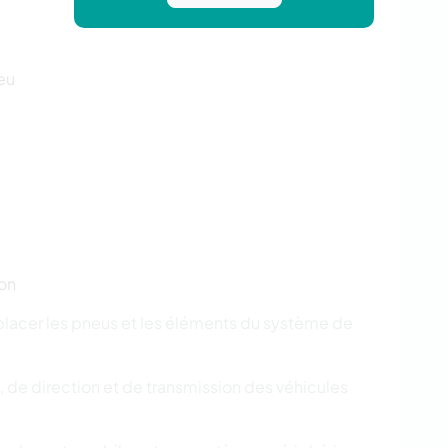
ieu
ion
mplacer les pneus et les éléments du système de
, de direction et de transmission des véhicules