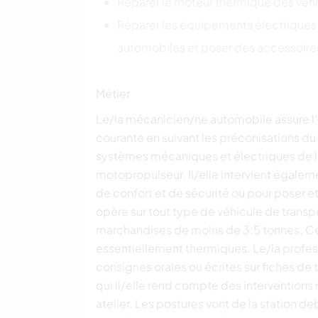
Réparer le moteur thermique des véh
Réparer les équipements électriques 
automobiles et poser des accessoire
Métier
Le/la mécanicien/ne automobile assure 
courante en suivant les préconisations du 
systèmes mécaniques et électriques de li
motopropulseur. Il/elle intervient égalem
de confort et de sécurité ou pour poser e
opère sur tout type de véhicule de transp
marchandises de moins de 3.5 tonnes. Ce
essentiellement thermiques. Le/la profes
consignes orales ou écrites sur fiches de 
qui il/elle rend compte des interventions 
atelier. Les postures vont de la station deb