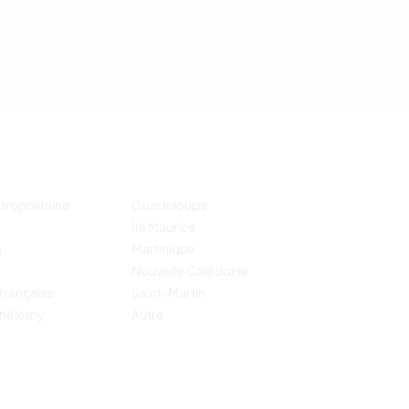
tropolitaine
Guadeloupe
Île Maurice
n
Martinique
Nouvelle Calédonie
française
Saint-Martin
thélemy
Autre