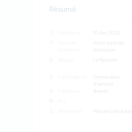
Résumé
Publiée le
10 Avr 2025
Type de
Autre type de
formation
formation
Région
La Réunion
Public admis
Demandeur
d'emploi
Prérequis
Brevet
Prix
-
Métier visé
Mécanicien Auto