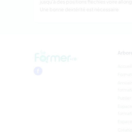
jusqu’à des positions fléchies voire allon
Une bonne dextérité est nécessaire
Arbor
Accueil
Format
Annuai
format
Publier
Espace
format
Espace
Créati