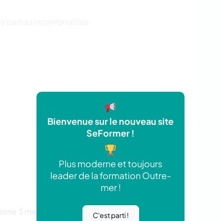
es parfois inconfortables
Bienvenue sur le nouveau site
SeFormer !
Plus moderne et toujours
leader de la formation Outre-
mer !
nne 3 mois avant la date de démarrage de
C'est parti !