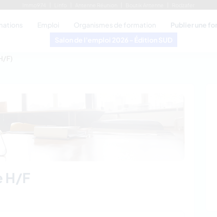
Immo974
Linfo
Antenne Réunion
Boutik Antenne
Rodzafer
mations
Emploi
Organismes de formation
Publier une f
Salon de l'emploi 2026 - Édition SUD
H/F)
e
H/F