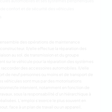
icules automobiles et ses systèmes périphériques
de confort et de sécurité des véhicules
s
l’ensemble des opérations de maintenance
constructeur. Il/elle effectue la réparation des
aison au sol, de transmission et du groupe
ent sur le véhicule pour la réparation des systèmes
t raccorder des accessoires automobiles. Il/elle
ort de neuf personnes ou moins et de transport de
s véhicules sont mus par des motorisations
sionnel/le intervient, notamment en fonction de
travaux, sous la responsabilité d’un hiérarchique à
réalisées. L’emploi s’exerce le plus souvent en
out, face à un plan de travail ou un appareil,