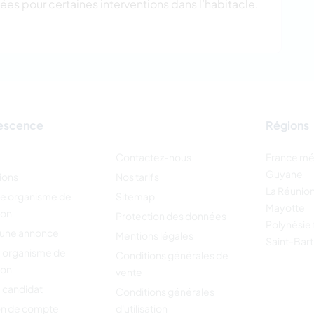
gées pour certaines interventions dans l’habitacle.
escence
Régions
Contactez-nous
France mé
Guyane
ions
Nos tarifs
La Réunio
re organisme de
Sitemap
Mayotte
ion
Protection des données
Polynésie 
 une annonce
Mentions légales
Saint-Bar
 organisme de
Conditions générales de
ion
vente
 candidat
Conditions générales
on de compte
d'utilisation