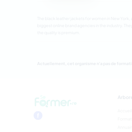
The
black leather jackets for women in New York
,
biggest online brand agencies in the industry. They 
the quality is premium.
Actuellement, cet organisme n'a pas de formati
Arbor
Accueil
Format
Annuai