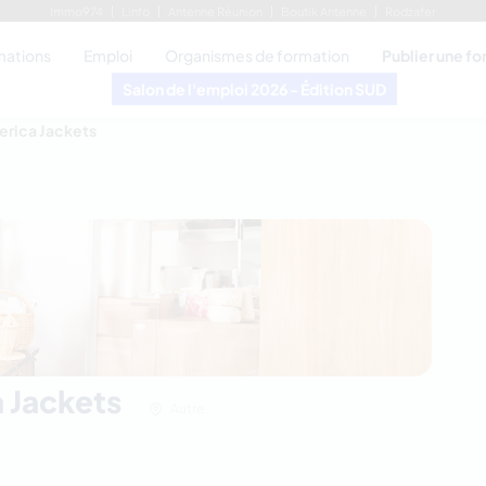
Immo974
Linfo
Antenne Réunion
Boutik Antenne
Rodzafer
mations
Emploi
Organismes de formation
Publier une f
Salon de l'emploi 2026 - Édition SUD
rica Jackets
 Jackets
Autre