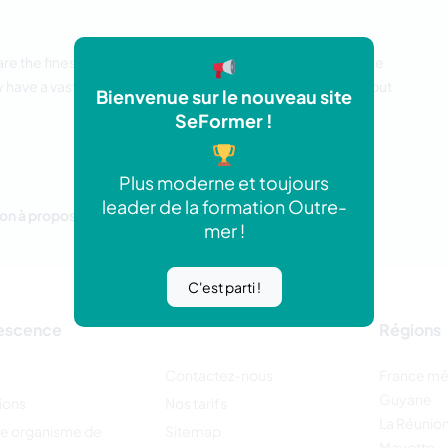
 are the finest jackets by America Jackets, which is one of the
have a vast collection of all kinds of jackets at low prices, but
Bienvenue sur le nouveau site
SeFormer !
Plus moderne et toujours
leader de la formation Outre-
on à proposer.
mer !
C'est parti !
escence
Régions
Contactez-nous
France mé
Guyane
ions
Nos tarifs
La Réunio
re organisme de
Sitemap
Mayotte