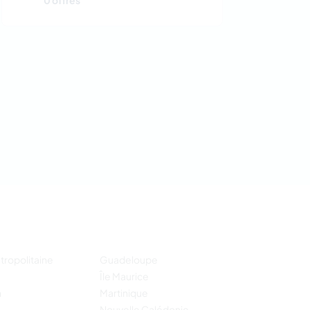
0 offres
tropolitaine
Guadeloupe
Île Maurice
n
Martinique
Nouvelle Calédonie