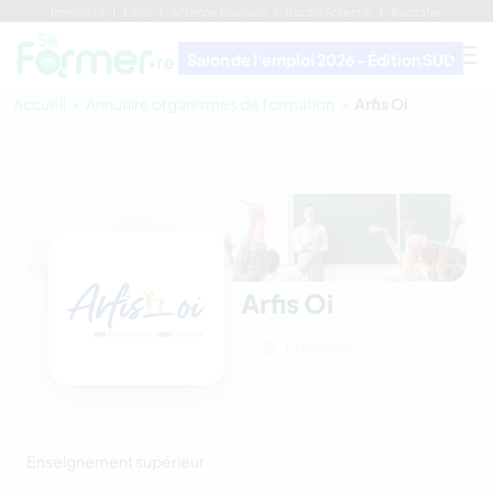
Immo974
Linfo
Antenne Réunion
Boutik Antenne
Rodzafer
Salon de l'emploi 2026 - Édition SUD
Accueil
Annuaire organismes de formation
Arfis Oi
Arfis Oi
La Réunion
Enseignement supérieur