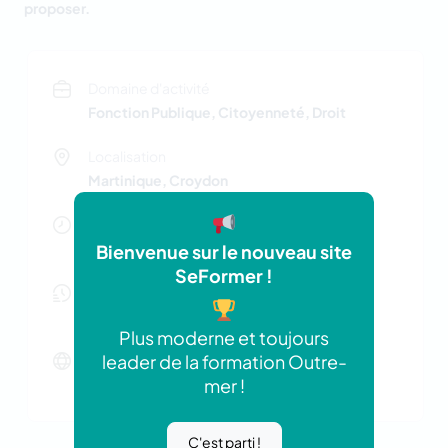
proposer.
Domaine d'activité
Fonction Publique, Citoyenneté, Droit
Localisation
Martinique, Croydon
Membre depuis
Mai 2026
Bienvenue sur le nouveau site
SeFormer !
Nombre d'offres actives
0 offres
Plus moderne et toujours
leader de la formation Outre-
Site web
mer !
http://Assignment%20Grace
C'est parti !