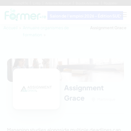
Immo974
Linfo
Antenne Réunion
Boutik Antenne
Rodzafer
Salon de l'emploi 2026 - Édition SUD
Accueil
Annuaire organismes de
Assignment Grace
formation
Assignment
Grace
Martinique
Managing studies alongside multiple deadlines can