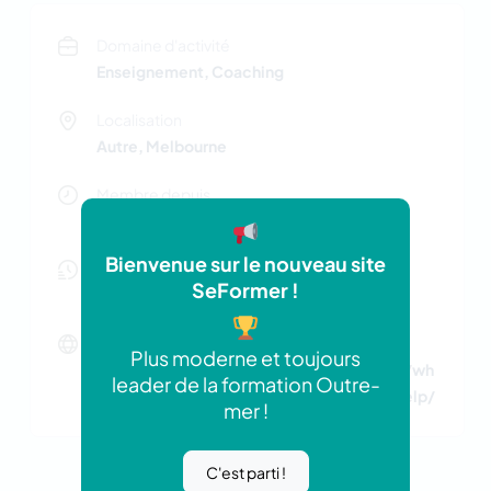
Domaine d'activité
Enseignement, Coaching
Localisation
Autre, Melbourne
Membre depuis
Mai 2026
Bienvenue sur le nouveau site
Nombre d'offres actives
SeFormer !
0 offres
Site web
Plus moderne et toujours
https://assignmenthelpaustralia.au/blog/wh
leader de la formation Outre-
y-students-prefer-online-assignment-help/
mer !
C'est parti !