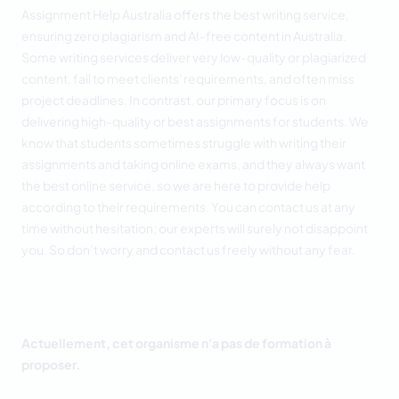
Assignment Help Australia offers the best writing service,
ensuring zero plagiarism and AI-free content in Australia.
Some writing services deliver very low-quality or plagiarized
content, fail to meet clients' requirements, and often miss
project deadlines. In contrast, our primary focus is on
delivering high-quality or
best assignments for students
. We
know that students sometimes struggle with writing their
assignments and taking online exams, and they always want
the best online service, so we are here to provide help
according to their requirements. You can contact us at any
time without hesitation; our experts will surely not disappoint
you. So don’t worry and contact us freely without any fear.
Actuellement, cet organisme n'a pas de formation à
proposer.