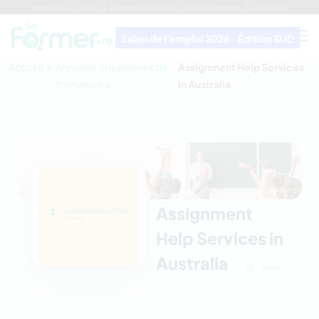
Immo974
Linfo
Antenne Réunion
Boutik Antenne
Rodzafer
Salon de l'emploi 2026 - Édition SUD
Accueil
Annuaire organismes de
Assignment Help Services
formation
in Australia
Assignment
Help Services in
Australia
Autre