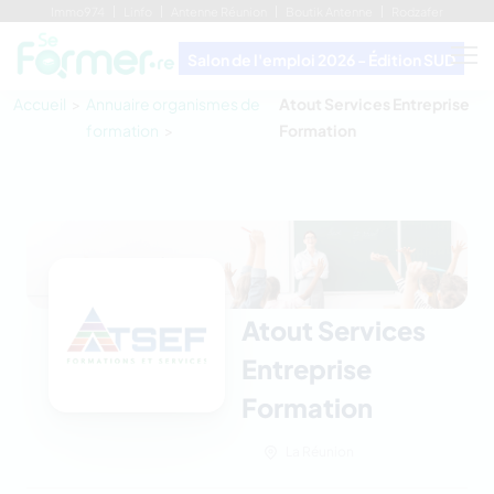
Immo974
Linfo
Antenne Réunion
Boutik Antenne
Rodzafer
Salon de l'emploi 2026 - Édition SUD
Accueil
Annuaire organismes de
Atout Services Entreprise
formation
Formation
Atout Services
Entreprise
Formation
La Réunion