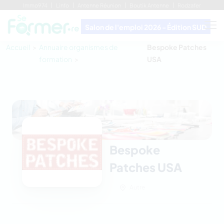
Immo974
Linfo
Antenne Réunion
Boutik Antenne
Rodzafer
Salon de l'emploi 2026 - Édition SUD
Accueil
Annuaire organismes de
Bespoke Patches
formation
USA
Bespoke
Patches USA
Autre