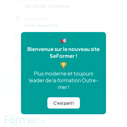
Art, Design, Décoration
Localisation
Autre, Texas City
Membre depuis
Jan 2026
Bienvenue sur le nouveau site
SeFormer !
Nombre d'offres actives
0 offres
Plus moderne et toujours
leader de la formation Outre-
mer !
C'est parti !