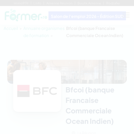
Immo974
Linfo
Antenne Réunion
Boutik Antenne
Rodzafer
Salon de l'emploi 2026 - Édition SUD
Accueil
Annuaire organismes
Bfcoi (banque Francaise
de formation
Commerciale Ocean Indien)
Bfcoi (banque
Francaise
Commerciale
Ocean Indien)
La Réunion