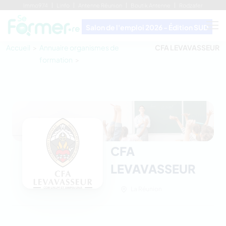
Immo974
Linfo
Antenne Réunion
Boutik Antenne
Rodzafer
Salon de l'emploi 2026 - Édition SUD
Accueil
Annuaire organismes de
CFA LEVAVASSEUR
formation
CFA
LEVAVASSEUR
La Réunion