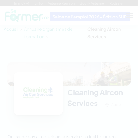
Immo974
Linfo
Antenne Réunion
Boutik Antenne
Rodzafer
Salon de l'emploi 2026 - Édition SUD
Accueil
Annuaire organismes de
Cleaning Aircon
formation
Services
Cleaning Aircon
Services
Autre
Our
same day aircon cleaning service
is ideal for urgent