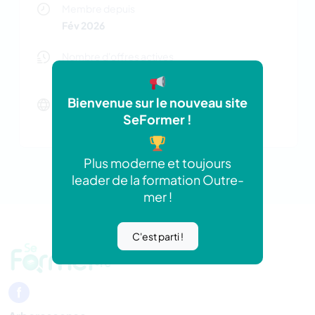
Membre depuis
Fév 2026
Nombre d'offres actives
0 offres
Bienvenue sur le nouveau site
Site web
SeFormer !
https://cleaningairconservices.com.au/
Plus moderne et toujours
leader de la formation Outre-
mer !
C'est parti !