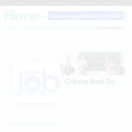
Immo974
Linfo
Antenne Réunion
Boutik Antenne
Rodzafer
Salon de l'emploi 2026 - Édition SUD
Accueil
Annuaire organismes de formation
Crèche And Go
Crèche And Go
La Réunion
Crèches et micro-crèches