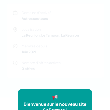
Domaine d'activité
Autres secteurs
Localisation
La Réunion, Le Tampon, La Réunion
Membre depuis
Juin 2021
Nombre d'offres actives
0 offres
Bienvenue sur le nouveau site
SeFormer !