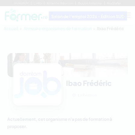
Immo974
Linfo
Antenne Réunion
Boutik Antenne
Rodzafer
Salon de l'emploi 2026 - Édition SUD
Accueil
Annuaire organismes de formation
Ibao Frédéric
Ibao Frédéric
La Réunion
Actuellement, cet organisme n'a pas de formation à
proposer.