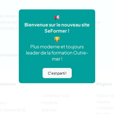
ogo design Donegal
. The company is a reputable graphic
 and has verified designers in its team. They never compromise
Bienvenue sur le nouveau site
hich is why they are counted among the top service providers.
SeFormer !
Plus moderne et toujours
leader de la formation Outre-
on à proposer.
mer !
C'est parti !
escence
Régions
Contactez-nous
France mé
Guyane
ions
Nos tarifs
La Réunio
re organisme de
Sitemap
Mayotte