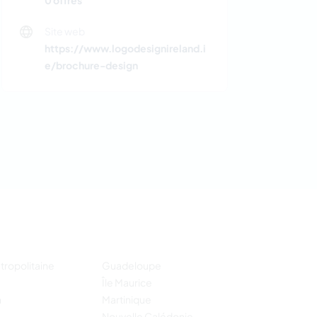
0 offres
Site web
https://www.logodesignireland.i
e/brochure-design
tropolitaine
Guadeloupe
Île Maurice
n
Martinique
Nouvelle Calédonie