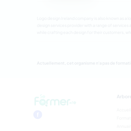
Logo design Ireland company is also known as a
l
design services provider with a range of services
while crafting each design for their customers, w
Actuellement, cet organisme n'a pas de formati
Arbor
Accueil
Format
Annuai