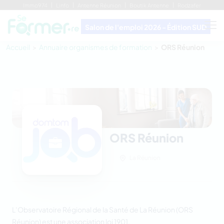
Immo974
Linfo
Antenne Réunion
Boutik Antenne
Rodzafer
Salon de l'emploi 2026 - Édition SUD
Accueil
Annuaire organismes de formation
ORS Réunion
ORS Réunion
La Réunion
L’Observatoire Régional de la Santé de La Réunion (ORS
Réunion) est une association loi 1901.