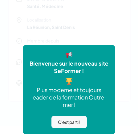
Santé, Médecine
Localisation
La Réunion, Saint Denis
Membre depuis
Jan 2025
Nombre d'offres actives
Bienvenue sur le nouveau site
0 offres
SeFormer !
Site web
Plus moderne et toujours
http://www.ors-reunion.fr
leader de la formation Outre-
mer !
C'est parti !