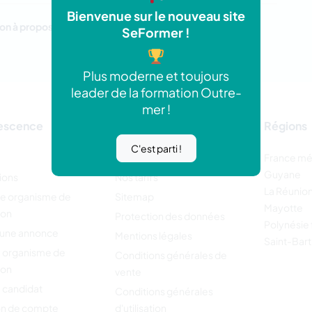
Bienvenue sur le nouveau site
on à proposer.
SeFormer !
Plus moderne et toujours
leader de la formation Outre-
mer !
escence
Régions
C'est parti !
Contactez-nous
France mé
Guyane
ions
Nos tarifs
La Réunio
re organisme de
Sitemap
Mayotte
ion
Protection des données
Polynésie 
 une annonce
Mentions légales
Saint-Bar
 organisme de
Conditions générales de
ion
vente
 candidat
Conditions générales
on de compte
d'utilisation