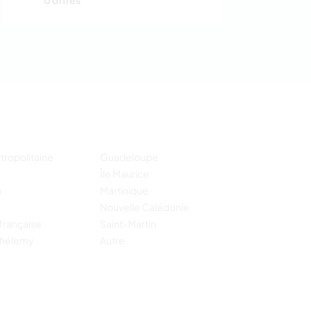
0 offres
tropolitaine
Guadeloupe
Île Maurice
n
Martinique
Nouvelle Calédonie
française
Saint-Martin
thélemy
Autre