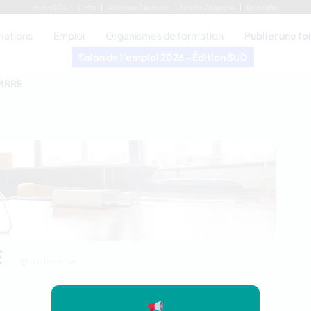
Immo974
Linfo
Antenne Réunion
Boutik Antenne
Rodzafer
mations
Emploi
Organismes de formation
Publier une f
Salon de l'emploi 2026 - Édition SUD
MRRE
E
La Réunion