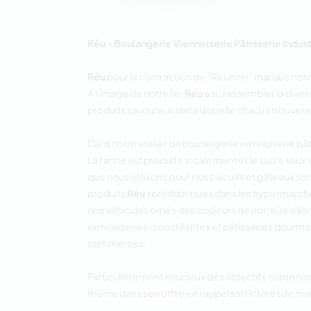
Réu - Boulangerie Viennoiserie Pâtisserie Indust
Réu
pour la contraction de "Réunion" marque notre
A l'image de notre île,
Réu
a su rassembler la dive
produits savoureux dans laquelle chacun trouvera 
Dans notre atelier de boulangerie viennoiserie pâ
La farine est produite localement et le sucre roux 
que nous utilisons pour nos biscuits et gâteaux son
produits
Réu
sont distribués dans les hypermarc
nos véhicules ornés des couleurs de notre île sill
viennoiseries croustillantes et pâtisseries gourmand
commerces.
Particulièrement soucieux des objectifs conten
thème dans son offre en rappelant l'intérêt de ma