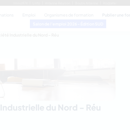
Immo974
Linfo
Antenne Réunion
Boutik Antenne
Rodzafer
mations
Emploi
Organismes de formation
Publier une f
Salon de l'emploi 2026 - Édition SUD
iété Industrielle du Nord – Réu
Industrielle du Nord - Réu