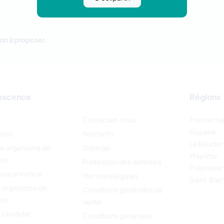
on à proposer.
escence
Régions
Contactez-nous
France mé
Guyane
ions
Nos tarifs
La Réunio
re organisme de
Sitemap
Mayotte
ion
Protection des données
Polynésie 
 une annonce
Mentions légales
Saint-Bar
 organisme de
Conditions générales de
ion
vente
 candidat
Conditions générales