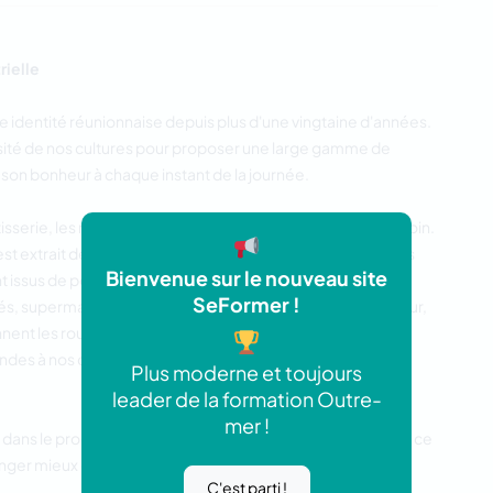
rielle
 identité réunionnaise depuis plus d'une vingtaine d'années.
rsité de nos cultures pour proposer une large gamme de
son bonheur à chaque instant de la journée.
tisserie, les matières premières sont sélectionnées avec soin.
est extrait des plantations de nos cannes à sucre. Les oeufs
Bienvenue sur le nouveau site
t issus de poules élevées en plein air à la Réunion. Les
SeFormer !
hés, supermarchés et commerces de proximité. Chaque jour,
onnent les routes réunionnaises pour apporter pains dorés,
es à nos clients : restaurants, collectivités, hôtels, et
Plus moderne et toujours
leader de la formation Outre-
mer !
us dans le programme santé "manger-bouger",
Réu
a inscrit ce
nger mieux et de bouger plus à tout âge !
C'est parti !