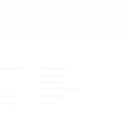
tropolitaine
Guadeloupe
Île Maurice
n
Martinique
Nouvelle Calédonie
française
Saint-Martin
thélemy
Autre