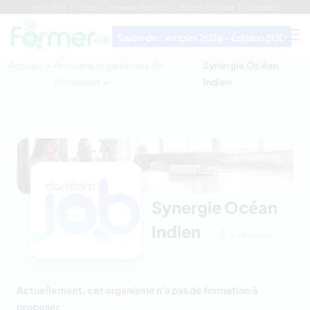
Immo974
Linfo
Antenne Réunion
Boutik Antenne
Rodzafer
Salon de l'emploi 2026 - Édition SUD
Accueil
Annuaire organismes de
Synergie Océan
formation
Indien
Synergie Océan
Indien
La Réunion
Actuellement, cet organisme n'a pas de formation à
proposer.