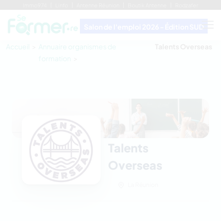
Immo974
Linfo
Antenne Réunion
Boutik Antenne
Rodzafer
Salon de l'emploi 2026 - Édition SUD
Accueil
Annuaire organismes de
Talents Overseas
formation
Talents
Overseas
La Réunion