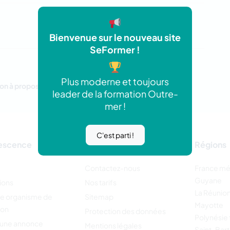
Bienvenue sur le nouveau site
SeFormer !
Plus moderne et toujours
on à proposer.
leader de la formation Outre-
mer !
C'est parti !
escence
Régions
Contactez-nous
France mé
Guyane
ions
Nos tarifs
La Réunio
re organisme de
Sitemap
Mayotte
ion
Protection des données
Polynésie 
 une annonce
Mentions légales
Saint-Bar