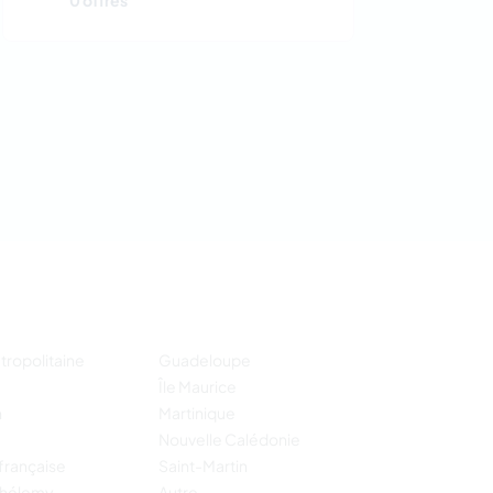
0 offres
tropolitaine
Guadeloupe
Île Maurice
n
Martinique
Nouvelle Calédonie
française
Saint-Martin
thélemy
Autre