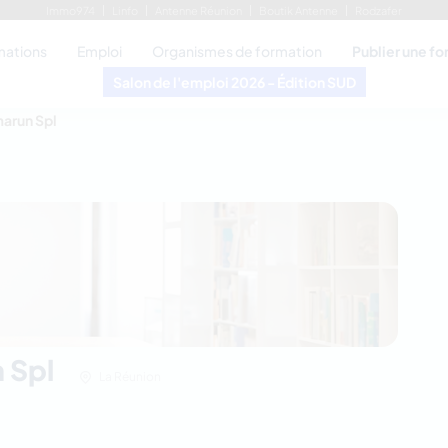
Immo974
Linfo
Antenne Réunion
Boutik Antenne
Rodzafer
mations
Emploi
Organismes de formation
Publier une f
Salon de l'emploi 2026 - Édition SUD
arun Spl
 Spl
La Réunion