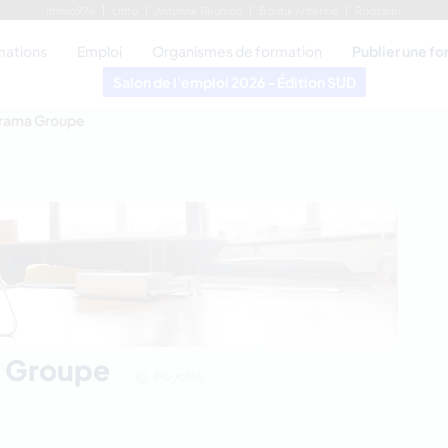
Immo974
Linfo
Antenne Réunion
Boutik Antenne
Rodzafer
mations
Emploi
Organismes de formation
Publier une f
Salon de l'emploi 2026 - Édition SUD
rama Groupe
a Groupe
Mayotte