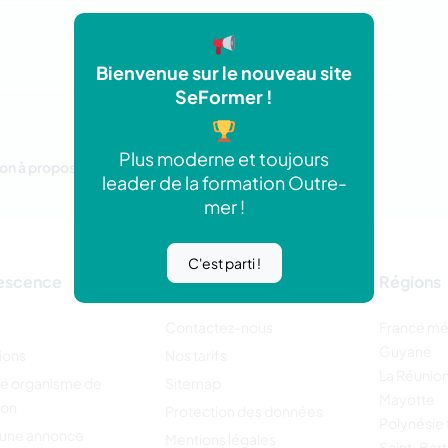
Bienvenue sur le nouveau site
SeFormer !
Plus moderne et toujours
on à proposer.
leader de la formation Outre-
mer !
C'est parti !
escence
Régions
Contactez-nous
France mé
Guyane
ions
Nos tarifs
La Réunio
re organisme de
Sitemap
Mayotte
ion
Protection des données
Polynésie 
 une annonce
Mentions légales
Saint-Bar