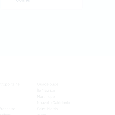
0 offres
tropolitaine
Guadeloupe
Île Maurice
n
Martinique
Nouvelle Calédonie
française
Saint-Martin
thélemy
Autre