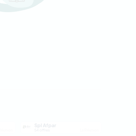
Spl Afpar
Réunion
54 offres
La Réunion