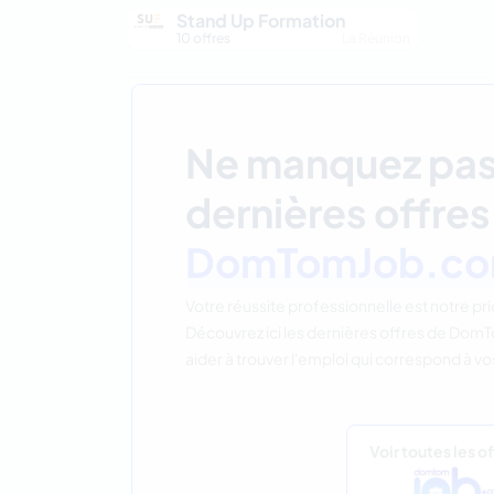
Stand Up Formation
10 offres
La Réunion
Ne manquez pas
dernières offre
DomTomJob.c
Votre réussite professionnelle est notre pri
Découvrez ici les dernières offres de Dom
aider à trouver l'emploi qui correspond à vo
Voir toutes les o