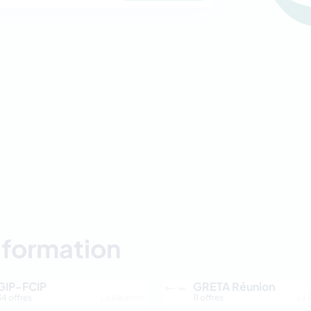
 formation
GIP-FCIP
GRETA Réunion
34 offres
La Réunion
11 offres
La 