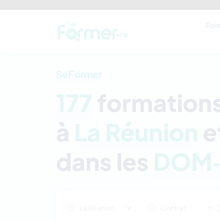
For
SeFormer
177
formation
à
La Réunion
e
dans les
DOM
La Réunion
Contrat