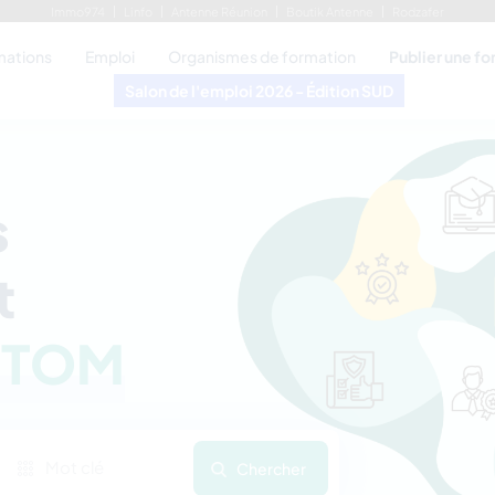
Immo974
Linfo
Antenne Réunion
Boutik Antenne
Rodzafer
mations
Emploi
Organismes de formation
Publier une f
Salon de l'emploi 2026 - Édition SUD
s
t
‑TOM
Chercher