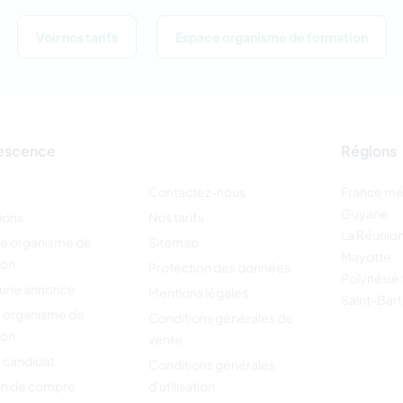
Voir nos tarifs
Espace organisme de formation
escence
Régions
Contactez-nous
France mé
Guyane
ions
Nos tarifs
La Réunio
re organisme de
Sitemap
Mayotte
ion
Protection des données
Polynésie 
 une annonce
Mentions légales
Saint-Bar
 organisme de
Conditions générales de
ion
vente
 candidat
Conditions générales
on de compte
d'utilisation