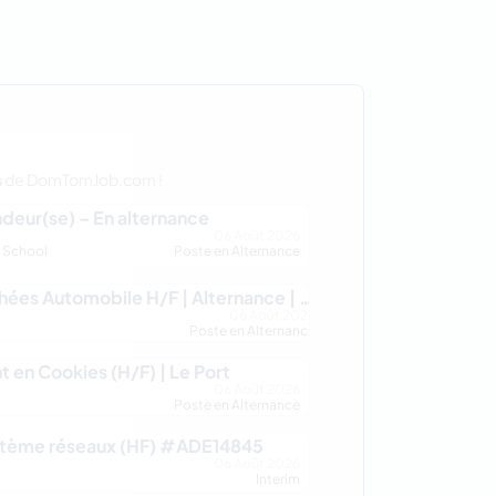
s
de DomTomJob.com !
ndeur(se) – En alternance
06 Août 2026
s School
Poste en Alternance
Vendeur en Pièces Détachées Automobile H/F | Alternance | Saint - Paul
06 Août 2026
Poste en Alternance
 en Cookies (H/F) | Le Port
06 Août 2026
Poste en Alternance
stème réseaux (HF) #ADE14845
06 Août 2026
Interim