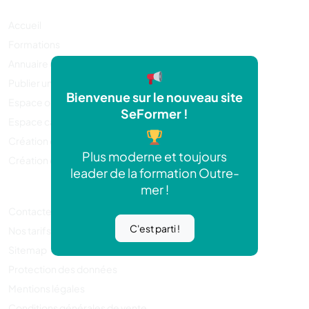
Accueil
Formations
Annuaire organisme de formation
Publier une annonce
Bienvenue sur le nouveau site
Espace organisme de formation
SeFormer !
Espace candidat
Création de compte organisme de formation
Plus moderne et toujours
Création compte candidat
leader de la formation Outre-
mer !
Contactez-nous
C'est parti !
Nos tarifs
Sitemap
Protection des données
Mentions légales
Conditions générales de vente