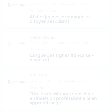
25 heures
Autre type de formation
Sainte-Clotilde
atelier jeunesse engagée et
citoyenne (dabm)
GRETA Réunion
120 heures
Formation en continue
Sainte-Clotilde
langue des signes française -
niveau a1
GIP-FCIP
heures
Formation en alternance
La Réunion
titre professionnel conseiller
en insertion professionnelle en
apprentissage