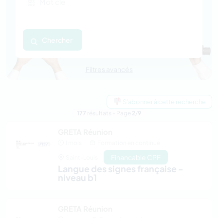
Chercher
Filtres avancés
S'abonner à cette recherche
177
résultats - Page
2
/
9
GRETA Réunion
1 mois
Formation en continue
Financable CPF
Saint-Louis
langue des signes française -
niveau b1
GRETA Réunion