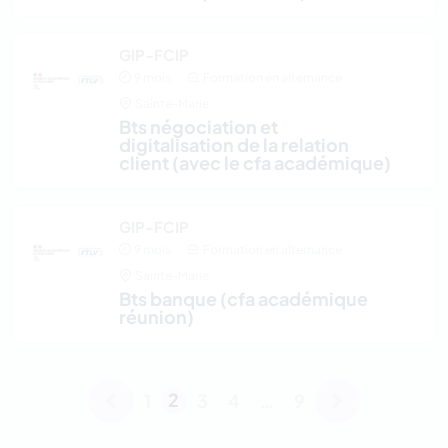
GIP-FCIP
9 mois
Formation en alternance
Sainte-Marie
bts négociation et
digitalisation de la relation
client (avec le cfa académique)
GIP-FCIP
9 mois
Formation en alternance
Sainte-Marie
bts banque (cfa académique
réunion)
2
1
3
4
…
9