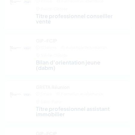
4 mois
Formation en alternance
Sainte-Clotilde
titre professionnel conseiller
vente
GIP-FCIP
10 heures
Autre type de formation
Sainte-Clotilde
bilan d'orientation jeune
(dabm)
GRETA Réunion
5 mois
Formation en alternance
Saint-Pierre
titre professionnel assistant
immobilier
GIP-FCIP