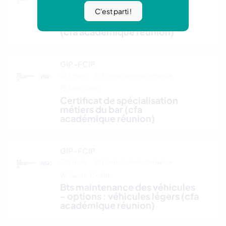
C'est parti !
Saint-Louis
diplôme d'etat aide soignant
(cfa académique réunion)
GIP-FCIP
3 mois
Formation en alternance
Saint-Paul
certificat de spécialisation
métiers du bar (cfa
académique réunion)
GIP-FCIP
9 mois
Formation en alternance
Sainte-Clotilde
bts maintenance des véhicules
- options : véhicules légers (cfa
académique réunion)