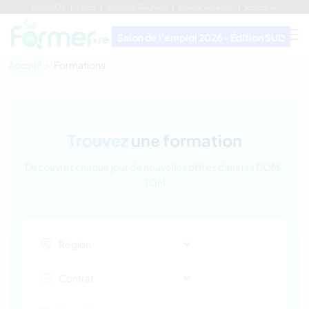
Immo974
Linfo
Antenne Réunion
Boutik Antenne
Rodzafer
Salon de l'emploi 2026 - Édition SUD
Accueil
Formations
Trouvez
une formation
Découvrez chaque jour de nouvelles offres dans les DOM-
TOM
Région
Contrat